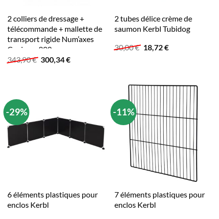
2 colliers de dressage +
2 tubes délice crème de
télécommande + mallette de
saumon Kerbl Tubidog
transport rigide Num’axes
Le
Le
30,00
€
18,72
€
Canicom 800
prix
prix
Le
Le
343,90
€
300,34
€
initial
actuel
prix
prix
était :
est :
initial
actuel
30,00 €.
18,72 €.
était :
est :
343,90 €.
300,34 €.
-29%
-11%
6 éléments plastiques pour
7 éléments plastiques pour
enclos Kerbl
enclos Kerbl