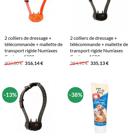
2 colliers de dressage +
2 colliers de dressage +
télécommande + mallette de
télécommande + mallette de
transport rigide Num’axes
transport rigide Num’axes
Canicom 1000
Canicom 1500
Le
Le
Le
Le
402,80
€
316,14
€
384,90
€
335,13
€
prix
prix
prix
prix
initial
actuel
initial
actuel
était :
est :
était :
est :
402,80 €.
316,14 €.
384,90 €.
335,13 €.
-13%
-38%