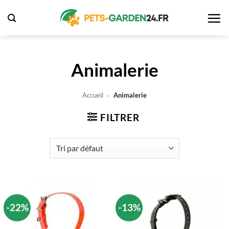
Passer
au
contenu
Animalerie
Accueil
»
Animalerie
FILTRER
-22%
-13%