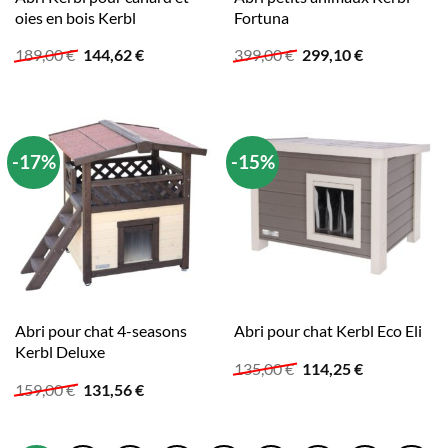
oies en bois Kerbl
Fortuna
Le
Le
Le
Le
189,00
€
144,62
€
399,00
€
299,10
€
prix
prix
prix
prix
initial
actuel
initial
actuel
était :
est :
était :
est :
189,00 €.
144,62 €.
399,00 €.
299,10 €.
-17%
-15%
Abri pour chat 4-seasons
Abri pour chat Kerbl Eco Eli
Kerbl Deluxe
Le
Le
135,00
€
114,25
€
prix
prix
Le
Le
159,00
€
131,56
€
initial
actuel
prix
prix
était :
est :
initial
actuel
135,00 €.
114,25 €.
était :
est :