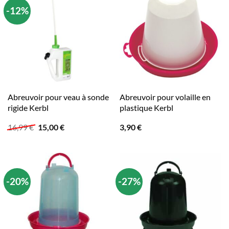
-12%
Abreuvoir pour veau à sonde
Abreuvoir pour volaille en
rigide Kerbl
plastique Kerbl
Le
Le
16,99
€
15,00
€
3,90
€
prix
prix
initial
actuel
était :
est :
16,99 €.
15,00 €.
-20%
-27%