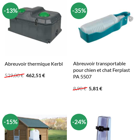
-13%
-35%
Abreuvoir transportable
Abreuvoir thermique Kerbl
pour chien et chat Ferplast
Le
Le
529,00
€
462,51
€
PA 5507
prix
prix
initial
actuel
Le
Le
8,90
€
5,81
€
était :
est :
prix
prix
529,00 €.
462,51 €.
initial
actuel
était :
est :
8,90 €.
5,81 €.
-15%
-24%