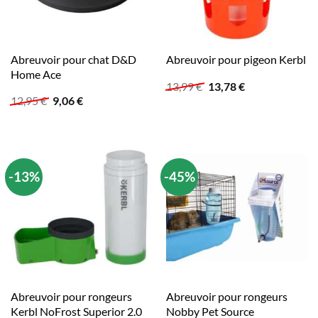
Abreuvoir pour chat D&D
Abreuvoir pour pigeon Kerbl
Home Ace
Le
Le
13,99
€
13,78
€
prix
prix
Le
Le
12,95
€
9,06
€
initial
actuel
prix
prix
était :
est :
initial
actuel
13,99 €.
13,78 €.
était :
est :
12,95 €.
9,06 €.
-13%
-45%
Abreuvoir pour rongeurs
Abreuvoir pour rongeurs
Kerbl NoFrost Superior 2.0
Nobby Pet Source