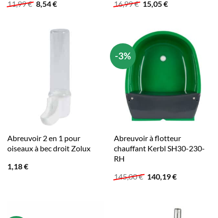
Le
Le
Le
Le
11,99
€
8,54
€
16,99
€
15,05
€
prix
prix
prix
prix
initial
actuel
initial
actuel
était :
est :
était :
est :
11,99 €.
8,54 €.
16,99 €.
15,05 €.
-3%
Abreuvoir 2 en 1 pour
Abreuvoir à flotteur
oiseaux à bec droit Zolux
chauffant Kerbl SH30-230-
RH
1,18
€
Le
Le
145,00
€
140,19
€
prix
prix
initial
actuel
était :
est :
145,00 €.
140,19 €.