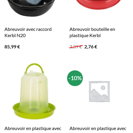
Abreuvoir avec raccord
Abreuvoir bouteille en
Kerbl N20
plastique Kerbl
Le
Le
85,99
€
3,39
€
2,76
€
prix
prix
initial
actuel
était :
est :
3,39 €.
2,76 €.
-10%
Abreuvoir en plastique avec
Abreuvoir en plastique avec