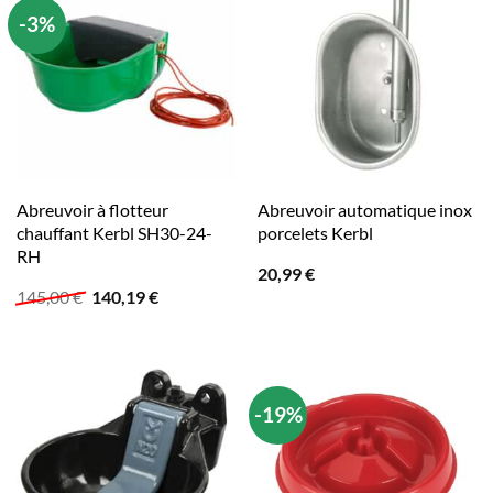
-3%
Abreuvoir à flotteur
Abreuvoir automatique inox
chauffant Kerbl SH30-24-
porcelets Kerbl
RH
20,99
€
Le
Le
145,00
€
140,19
€
prix
prix
initial
actuel
était :
est :
145,00 €.
140,19 €.
-19%