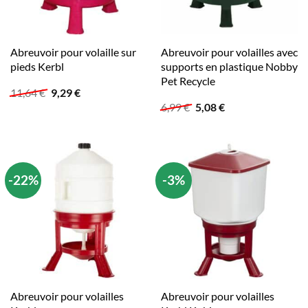
Abreuvoir pour volaille sur
Abreuvoir pour volailles avec
pieds Kerbl
supports en plastique Nobby
Pet Recycle
Le
Le
11,64
€
9,29
€
prix
prix
Le
Le
6,99
€
5,08
€
initial
actuel
prix
prix
était :
est :
initial
actuel
11,64 €.
9,29 €.
était :
est :
6,99 €.
5,08 €.
-22%
-3%
Abreuvoir pour volailles
Abreuvoir pour volailles