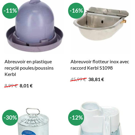
-11%
-16%
Abreuvoir en plastique
Abreuvoir flotteur inox avec
recyclé poules/poussins
raccord Kerbl S1098
Kerbl
Le
Le
45,99
€
38,81
€
prix
prix
Le
Le
8,99
€
8,01
€
initial
actuel
prix
prix
était :
est :
initial
actuel
45,99 €.
38,81 €.
était :
est :
8,99 €.
8,01 €.
-30%
-12%