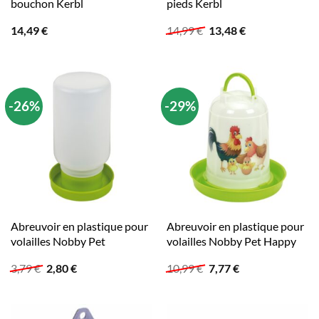
bouchon Kerbl
pieds Kerbl
Le
Le
14,49
€
14,99
€
13,48
€
prix
prix
initial
actuel
était :
est :
14,99 €.
13,48 €.
-26%
-29%
Abreuvoir en plastique pour
Abreuvoir en plastique pour
volailles Nobby Pet
volailles Nobby Pet Happy
Le
Le
Le
Le
3,79
€
2,80
€
10,99
€
7,77
€
prix
prix
prix
prix
initial
actuel
initial
actuel
était :
est :
était :
est :
3,79 €.
2,80 €.
10,99 €.
7,77 €.