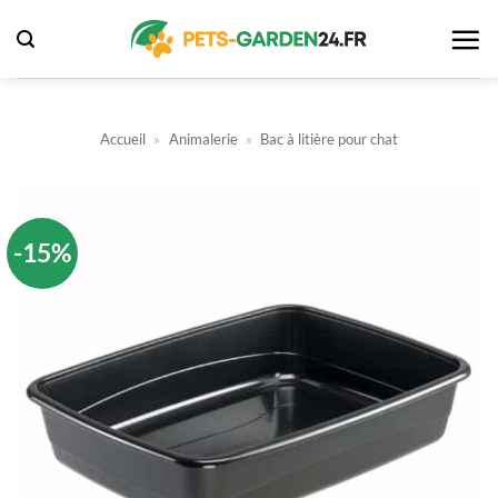
Passer
au
contenu
Accueil
»
Animalerie
»
Bac à litière pour chat
-15%