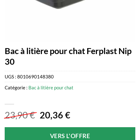
Bac à litière pour chat Ferplast Nip
30
UGS :
8010690148380
Catégorie :
Bac à litière pour chat
Le
Le
23,90
€
20,36
€
prix
prix
initial
actuel
VERS L'OFFRE