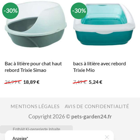
-30%
-30%
Bac à litière pour chat haut
bacs à litière avec rebord
rebord Trixie Simao
Trixie Mio
Le
Le
Le
Le
26,99
€
18,89
€
7,49
€
5,24
€
prix
prix
prix
prix
initial
actuel
initial
actuel
était :
est :
était :
est :
26,99 €.
18,89 €.
7,49 €.
5,24 €.
MENTIONS LÉGALES
AVIS DE CONFIDENTIALITÉ
Copyright 2026 ©
pets-garden24.fr
Anzeige*
Close