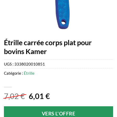
Étrille carrée corps plat pour
bovins Kamer
UGS :
3338020010851
Catégorie :
Étrille
Le
Le
7,02
€
6,01
€
prix
prix
initial
actuel
VERS L'OFFRE