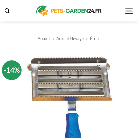
Passer
au
contenu
Accueil
»
Animal Élevage
»
Étrille
-14%