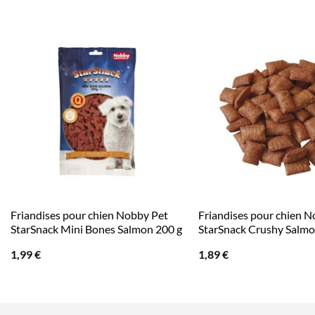
Friandises pour chien Nobby Pet
Friandises pour chien N
StarSnack Mini Bones Salmon 200 g
StarSnack Crushy Salmo
1,99
€
1,89
€