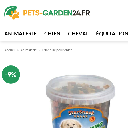
Passer
au
contenu
ANIMALERIE
CHIEN
CHEVAL
ÉQUITATIO
Accueil
»
Animalerie
»
Friandise pour chien
-9%