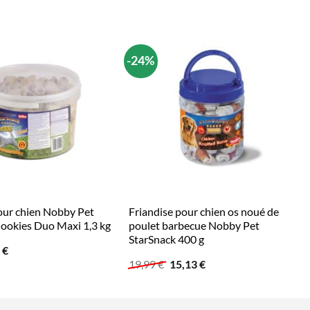
-24%
our chien Nobby Pet
Friandise pour chien os noué de
ookies Duo Maxi 1,3 kg
poulet barbecue Nobby Pet
StarSnack 400 g
Le
3
€
prix
Le
Le
19,99
€
15,13
€
al
actuel
prix
prix
 :
est :
initial
actuel
 €.
8,43 €.
était :
est :
19,99 €.
15,13 €.