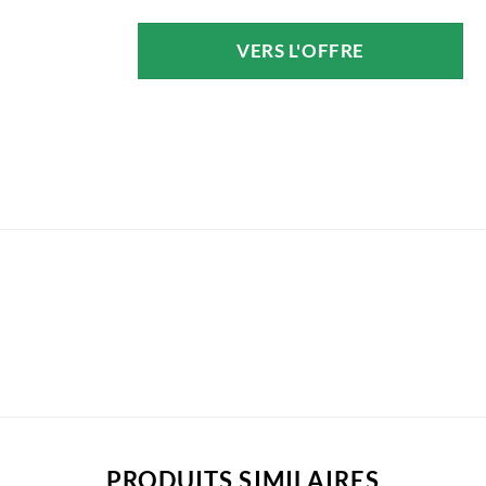
prix
prix
initial
actuel
VERS L'OFFRE
était :
est :
4,69 €.
4,26 €.
PRODUITS SIMILAIRES