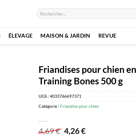
Recherche
pour :
N
ÉLEVAGE
MAISON & JARDIN
REVUE
Friandises pour chien e
Training Bones 500 g
UGS :
4033766697371
Catégorie :
Friandise pour chien
Le
Le
4,69
€
4,26
€