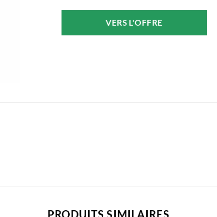
prix
prix
initial
actuel
VERS L'OFFRE
était :
est :
13,90 €.
13,82 €.
PRODUITS SIMILAIRES