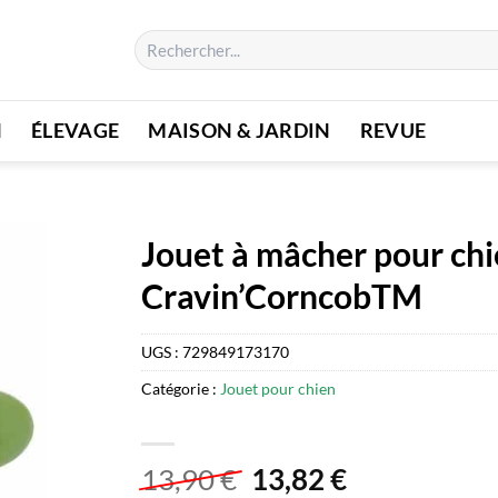
Recherche
pour :
N
ÉLEVAGE
MAISON & JARDIN
REVUE
Jouet à mâcher pour chi
Cravin’CorncobTM
UGS :
729849173170
Catégorie :
Jouet pour chien
Le
Le
13,90
€
13,82
€