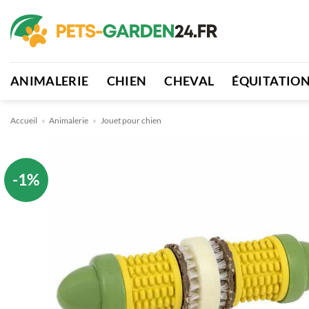
Passer
au
contenu
ANIMALERIE
CHIEN
CHEVAL
ÉQUITATIO
Accueil
»
Animalerie
»
Jouet pour chien
-1%