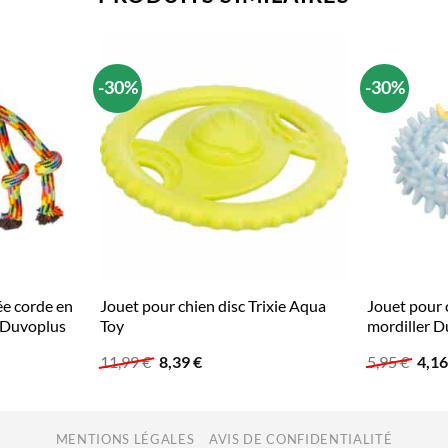
-30%
-30%
ée corde en
Jouet pour chien disc Trixie Aqua
Jouet pour 
 Duvoplus
Toy
mordiller 
Le
Le
Le
11,99
€
8,39
€
5,95
€
4,1
prix
prix
prix
initial
actuel
initi
était :
est :
était
11,99 €.
8,39 €.
5,95
MENTIONS LÉGALES
AVIS DE CONFIDENTIALITÉ