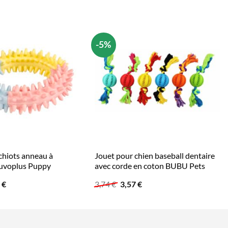
-5%
chiots anneau à
Jouet pour chien baseball dentaire
Duvoplus Puppy
avec corde en coton BUBU Pets
Le
Le
Le
6
€
3,74
€
3,57
€
prix
prix
prix
al
actuel
initial
actuel
 :
est :
était :
est :
 €.
4,16 €.
3,74 €.
3,57 €.