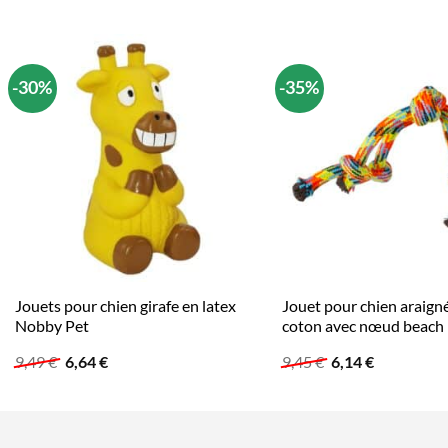
-30%
-35%
Jouets pour chien girafe en latex
Jouet pour chien araign
Nobby Pet
coton avec nœud beach
Le
Le
Le
Le
9,49
€
6,64
€
9,45
€
6,14
€
prix
prix
prix
prix
initial
actuel
initial
actuel
était :
est :
était :
est :
9,49 €.
6,64 €.
9,45 €.
6,14 €.