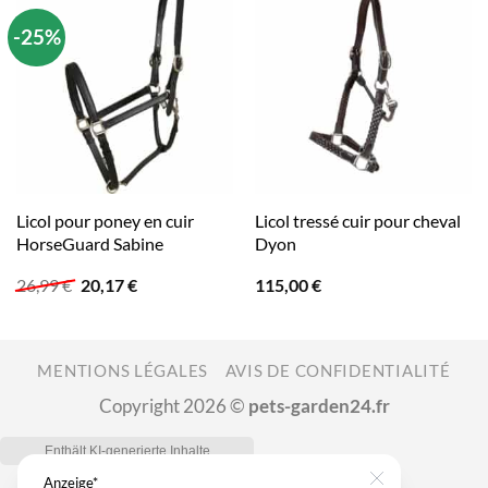
-25%
Licol pour poney en cuir
Licol tressé cuir pour cheval
HorseGuard Sabine
Dyon
Le
Le
26,99
€
20,17
€
115,00
€
prix
prix
initial
actuel
était :
est :
26,99 €.
20,17 €.
MENTIONS LÉGALES
AVIS DE CONFIDENTIALITÉ
Copyright 2026 ©
pets-garden24.fr
Anzeige*
Close