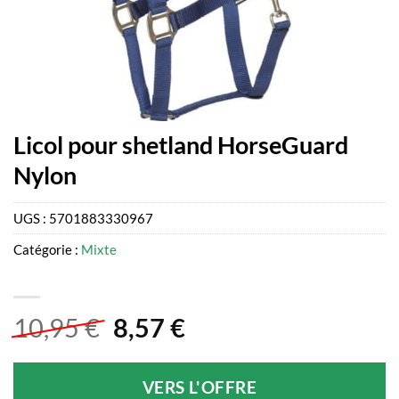
Licol pour shetland HorseGuard
Nylon
UGS :
5701883330967
Catégorie :
Mixte
Le
Le
10,95
€
8,57
€
prix
prix
initial
actuel
VERS L'OFFRE