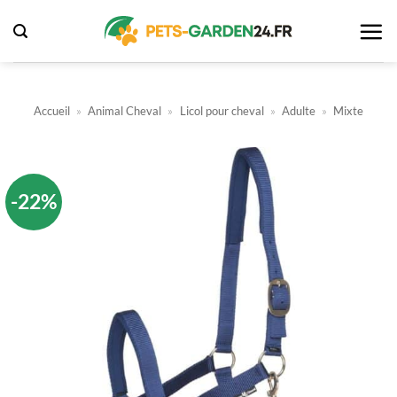
Passer
au
contenu
Accueil
»
Animal Cheval
»
Licol pour cheval
»
Adulte
»
Mixte
-22%