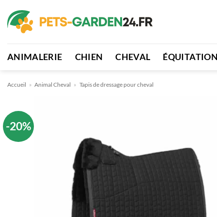
Passer
au
contenu
ANIMALERIE
CHIEN
CHEVAL
ÉQUITATIO
Accueil
»
Animal Cheval
»
Tapis de dressage pour cheval
-20%