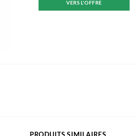
VERS L'OFFRE
était :
est :
172,45 €.
137,96 €.
PRODUITS SIMILAIRES