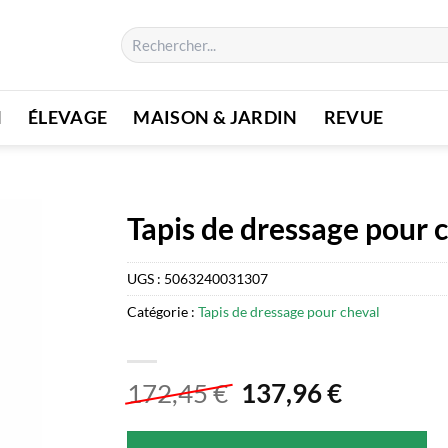
Recherche
pour :
N
ÉLEVAGE
MAISON & JARDIN
REVUE
Tapis de dressage pour
UGS :
5063240031307
Catégorie :
Tapis de dressage pour cheval
Le
Le
172,45
€
137,96
€
prix
prix
initial
actuel