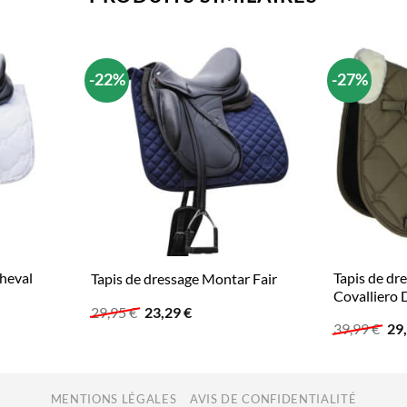
-22%
-27%
cheval
Tapis de dr
Tapis de dressage Montar Fair
Covalliero 
Le
Le
29,95
€
23,29
€
prix
prix
Le
39,99
€
29
initial
actuel
pri
était :
est :
init
29,95 €.
23,29 €.
étai
39,
MENTIONS LÉGALES
AVIS DE CONFIDENTIALITÉ