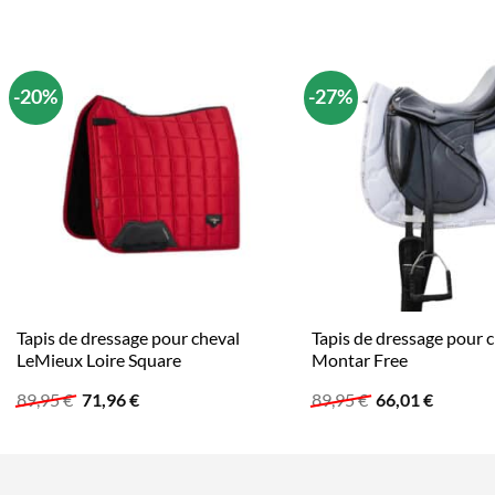
-20%
-27%
Tapis de dressage pour cheval
Tapis de dressage pour 
LeMieux Loire Square
Montar Free
Le
Le
Le
Le
89,95
€
71,96
€
89,95
€
66,01
€
prix
prix
prix
prix
initial
actuel
initial
actuel
était :
est :
était :
est :
89,95 €.
71,96 €.
89,95 €.
66,01 €.