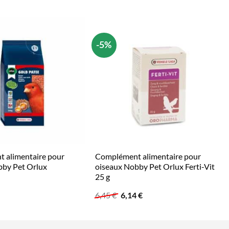
-5%
 alimentaire pour
Complément alimentaire pour
bby Pet Orlux
oiseaux Nobby Pet Orlux Ferti-Vit
25 g
Le
Le
6,45
€
6,14
€
prix
prix
initial
actuel
était :
est :
6,45 €.
6,14 €.