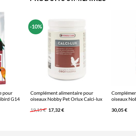
-10%
e pour
Complément alimentaire pour
Complément
ibird G14
oiseaux Nobby Pet Orlux Calci-lux
oiseaux No
Le
Le
19,15
€
17,32
€
30,05
€
prix
prix
initial
actuel
était :
est :
19,15 €.
17,32 €.