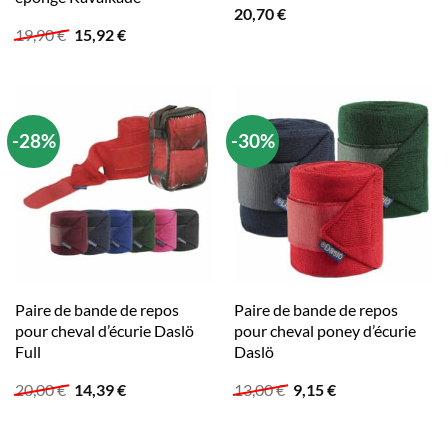
20,70
€
Le
Le
19,90
€
15,92
€
prix
prix
initial
actuel
était :
est :
19,90 €.
15,92 €.
-28%
-30%
Paire de bande de repos
Paire de bande de repos
pour cheval d’écurie Daslö
pour cheval poney d’écurie
Full
Daslö
Le
Le
Le
Le
20,00
€
14,39
€
13,00
€
9,15
€
prix
prix
prix
prix
initial
actuel
initial
actuel
était :
est :
était :
est :