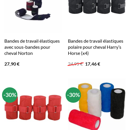
Bandes de travail élastiques
Bandes de travail élastiques
avec sous-bandes pour
polaire pour cheval Harry’s
cheval Norton
Horse (x4)
Le
Le
27,90
€
24,95
€
17,46
€
prix
prix
initial
actuel
était :
est :
24,95 €.
17,46 €.
-30%
-30%