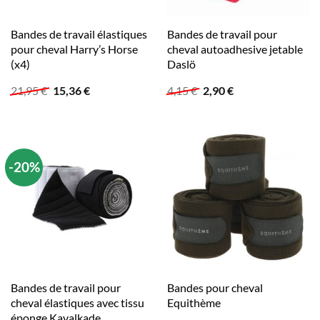
Bandes de travail élastiques
Bandes de travail pour
pour cheval Harry’s Horse
cheval autoadhesive jetable
(x4)
Daslö
Le
Le
Le
Le
21,95
€
15,36
€
4,15
€
2,90
€
prix
prix
prix
prix
initial
actuel
initial
actuel
était :
est :
était :
est :
21,95 €.
15,36 €.
4,15 €.
2,90 €.
-20%
Bandes de travail pour
Bandes pour cheval
cheval élastiques avec tissu
Equithème
éponge Kavalkade