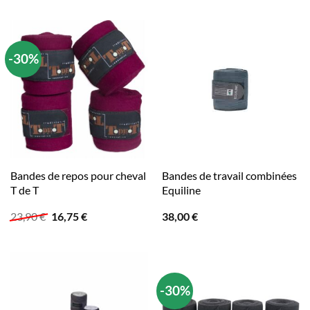
initial
actuel
était :
est :
29,95 €.
20,96 €.
-30%
Bandes de repos pour cheval
Bandes de travail combinées
T de T
Equiline
Le
Le
23,90
€
16,75
€
38,00
€
prix
prix
initial
actuel
était :
est :
23,90 €.
16,75 €.
-30%