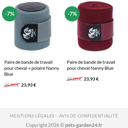
20,00 €.
14,39 €.
13,00 €.
9,15 €.
-7%
-7%
Paire de bande de travail
Paire de bande de travail
pour cheval + polaire Nanny
pour cheval Nanny Blue
Blue
Le
Le
25,80
€
23,93
€
prix
prix
Le
Le
25,80
€
23,93
€
initial
actuel
prix
prix
était :
est :
initial
actuel
25,80 €.
23,93 €.
était :
est :
25,80 €.
23,93 €.
MENTIONS LÉGALES
AVIS DE CONFIDENTIALITÉ
Copyright 2026 ©
pets-garden24.fr