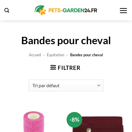
Passer
au
contenu
Bandes pour cheval
Accueil
»
Équitation
»
Bandes pour cheval
FILTRER
-8%