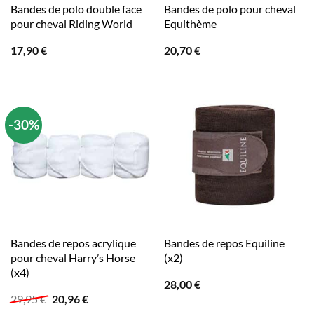
Bandes de polo double face
Bandes de polo pour cheval
pour cheval Riding World
Equithème
17,90
€
20,70
€
-30%
Bandes de repos acrylique
Bandes de repos Equiline
pour cheval Harry’s Horse
(x2)
(x4)
28,00
€
Le
Le
29,95
€
20,96
€
prix
prix