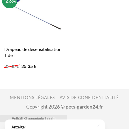
-23%
Drapeau de désensibilisation
T de T
Le
Le
32,80
€
25,35
€
prix
prix
initial
actuel
était :
est :
32,80 €.
25,35 €.
MENTIONS LÉGALES
AVIS DE CONFIDENTIALITÉ
Copyright 2026 ©
pets-garden24.fr
Anzeige*
Close