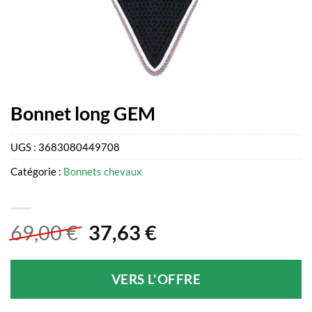
Bonnet long GEM
UGS :
3683080449708
Catégorie :
Bonnets chevaux
Le
Le
69,00
€
37,63
€
prix
prix
initial
actuel
VERS L'OFFRE
était :
est :
69,00 €.
37,63 €.