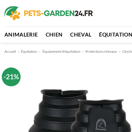
Passer
au
contenu
ANIMALERIE
CHIEN
CHEVAL
ÉQUITATIO
Accueil
»
Équitation
»
Équipement d'équitation
»
Protections chevaux
»
Cloch
-21%