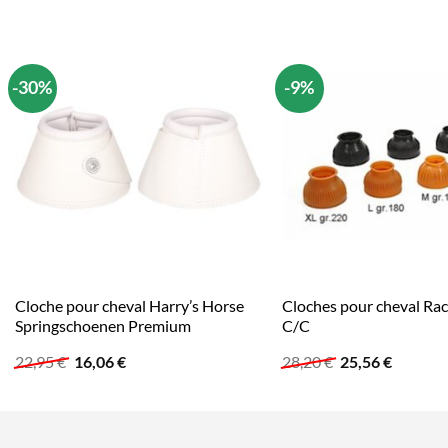
-30%
-9%
Cloche pour cheval Harry’s Horse
Cloches pour cheval Rac
Springschoenen Premium
C/C
Le
Le
Le
Le
22,95
€
16,06
€
28,20
€
25,56
€
prix
prix
prix
prix
initial
actuel
initial
actuel
était :
est :
était :
est :
22,95 €.
16,06 €.
28,20 €.
25,56 €.