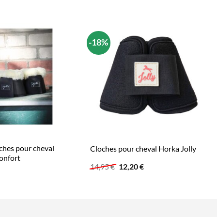
-18%
oches pour cheval
Cloches pour cheval Horka Jolly
onfort
Le
Le
14,95
€
12,20
€
prix
prix
initial
actuel
était :
est :
14,95 €.
12,20 €.