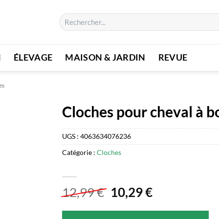
Recherche
pour :
N
ÉLEVAGE
MAISON & JARDIN
REVUE
es
Cloches pour cheval à 
UGS :
4063634076236
Catégorie :
Cloches
Le
Le
12,99
€
10,29
€
prix
prix
initial
actuel