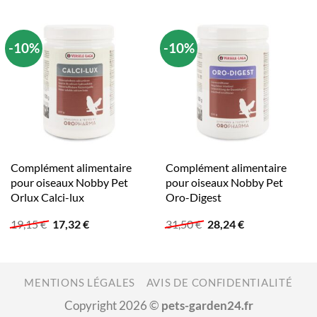
-10%
-10%
Complément alimentaire
Complément alimentaire
pour oiseaux Nobby Pet
pour oiseaux Nobby Pet
Orlux Calci-lux
Oro-Digest
Le
Le
Le
Le
19,15
€
17,32
€
31,50
€
28,24
€
prix
prix
prix
prix
initial
actuel
initial
actuel
était :
est :
était :
est :
19,15 €.
17,32 €.
31,50 €.
28,24 €.
MENTIONS LÉGALES
AVIS DE CONFIDENTIALITÉ
Copyright 2026 ©
pets-garden24.fr