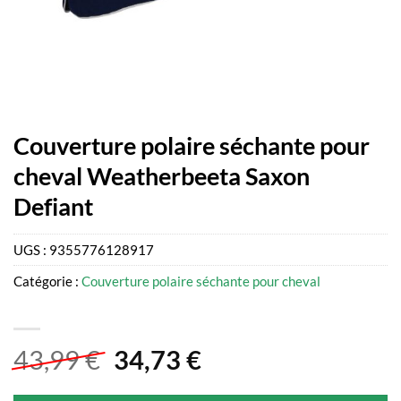
Couverture polaire séchante pour
cheval Weatherbeeta Saxon
Defiant
UGS :
9355776128917
Catégorie :
Couverture polaire séchante pour cheval
Le
Le
43,99
€
34,73
€
prix
prix