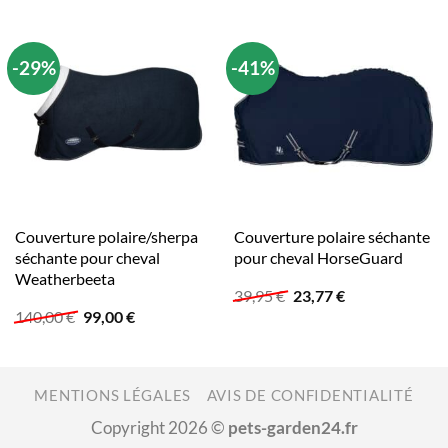
-29%
-41%
Couverture polaire/sherpa
Couverture polaire séchante
séchante pour cheval
pour cheval HorseGuard
Weatherbeeta
Le
Le
39,95
€
23,77
€
prix
prix
Le
Le
140,00
€
99,00
€
initial
actuel
prix
prix
était :
est :
initial
actuel
39,95 €.
23,77 €.
était :
est :
140,00 €.
99,00 €.
MENTIONS LÉGALES
AVIS DE CONFIDENTIALITÉ
Copyright 2026 ©
pets-garden24.fr