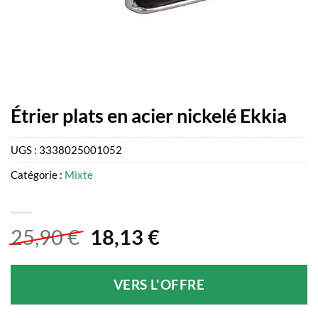
Étrier plats en acier nickelé Ekkia
UGS :
3338025001052
Catégorie :
Mixte
Le
Le
25,90
€
18,13
€
prix
prix
initial
actuel
VERS L'OFFRE
était :
est :
25,90 €.
18,13 €.