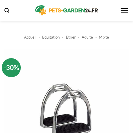
Passer
au
contenu
Accueil
»
Équitation
»
Étrier
»
Adulte
»
Mixte
-30%