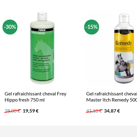
-30%
-15%
Gel rafraichissant cheval Frey
Gel rafraichissant cheva
Hippo fresh 750 ml
Master Itch Remedy 500
Le
Le
Le
Le
28,00
€
19,59
€
41,10
€
34,87
€
prix
prix
prix
prix
initial
actuel
initial
actuel
était :
est :
était :
est :
28,00 €.
19,59 €.
41,10 €.
34,87 €.