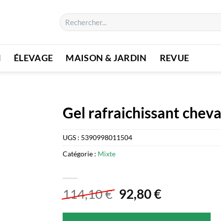
Recherche
pour :
N
ÉLEVAGE
MAISON & JARDIN
REVUE
Gel rafraichissant cheva
UGS :
5390998011504
Catégorie :
Mixte
Le
Le
114,10
€
92,80
€
prix
prix
initial
actuel