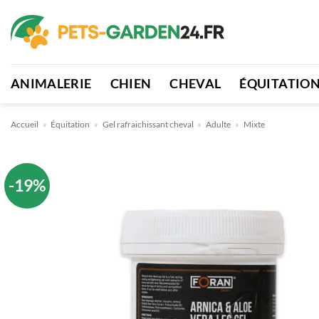
Passer
au
contenu
ANIMALERIE
CHIEN
CHEVAL
ÉQUITATIO
Accueil
»
Équitation
»
Gel rafraichissant cheval
»
Adulte
»
Mixte
-19%