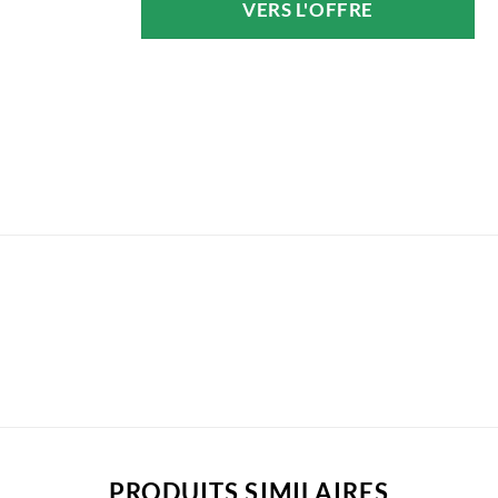
VERS L'OFFRE
était :
est :
114,10 €.
92,80 €.
PRODUITS SIMILAIRES