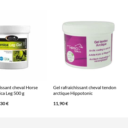
hissant cheval Horse
Gel rafraichissant cheval tendon
ca Leg 500 g
arctique Hippotonic
Le
,30
€
11,90
€
x
prix
ial
actuel
t :
est :
60 €.
27,30 €.