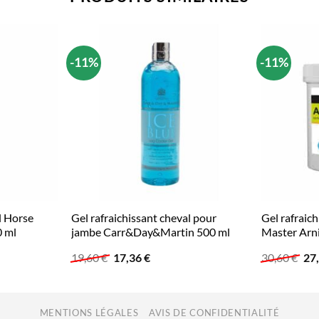
-11%
-11%
l Horse
Gel rafraichissant cheval pour
Gel rafraic
 ml
jambe Carr&Day&Martin 500 ml
Master Arni
Le
Le
Le
19,60
€
17,36
€
30,60
€
27
prix
prix
pri
initial
actuel
init
était :
est :
étai
19,60 €.
17,36 €.
30,
MENTIONS LÉGALES
AVIS DE CONFIDENTIALITÉ