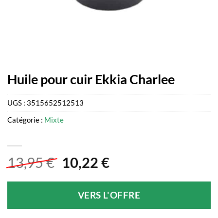
Huile pour cuir Ekkia Charlee
UGS :
3515652512513
Catégorie :
Mixte
Le
Le
13,95
€
10,22
€
prix
prix
initial
actuel
VERS L'OFFRE
était :
est :
13,95 €.
10,22 €.