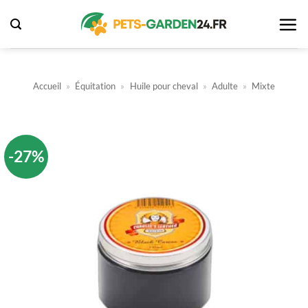
Passer
au
contenu
Accueil
»
Équitation
»
Huile pour cheval
»
Adulte
»
Mixte
-27%