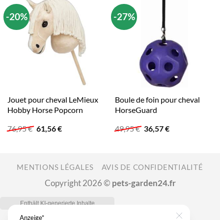
-20%
-27%
Jouet pour cheval LeMieux
Boule de foin pour cheval
Hobby Horse Popcorn
HorseGuard
Le
Le
Le
Le
76,95
€
61,56
€
49,95
€
36,57
€
prix
prix
prix
prix
initial
actuel
initial
actuel
était :
est :
était :
est :
76,95 €.
61,56 €.
49,95 €.
36,57 €.
MENTIONS LÉGALES
AVIS DE CONFIDENTIALITÉ
Copyright 2026 ©
pets-garden24.fr
Anzeige*
Close