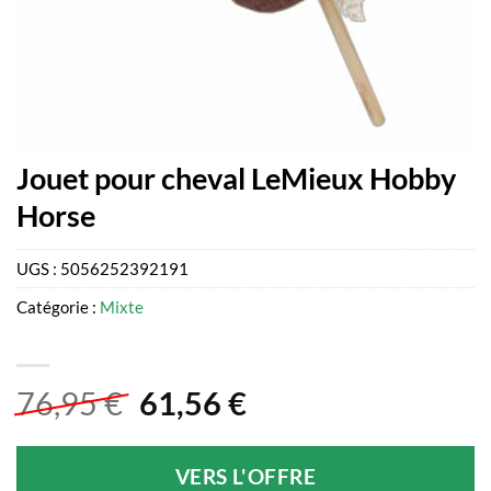
Jouet pour cheval LeMieux Hobby
Horse
UGS :
5056252392191
Catégorie :
Mixte
Le
Le
76,95
€
61,56
€
prix
prix
initial
actuel
VERS L'OFFRE