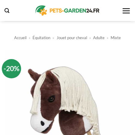
Passer
au
contenu
Accueil
»
Équitation
»
Jouet pour cheval
»
Adulte
»
Mixte
-20%