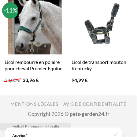
-11%
Licol rembourré en polaire
Licol de transport mouton
pour cheval Premier Equine
Kentucky
Le
Le
38,00
€
33,96
€
94,99
€
prix
prix
initial
actuel
était :
est :
38,00 €.
33,96 €.
MENTIONS LÉGALES
AVIS DE CONFIDENTIALITÉ
Copyright 2026 ©
pets-garden24.fr
Anzeige*
Close