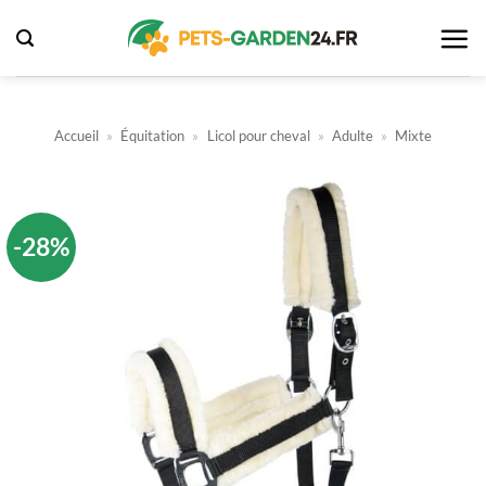
Passer
au
contenu
Accueil
»
Équitation
»
Licol pour cheval
»
Adulte
»
Mixte
-28%