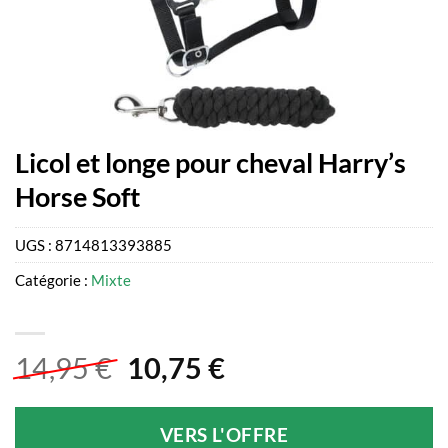
Licol et longe pour cheval Harry’s
Horse Soft
UGS :
8714813393885
Catégorie :
Mixte
Le
Le
14,95
€
10,75
€
prix
prix
initial
actuel
VERS L'OFFRE