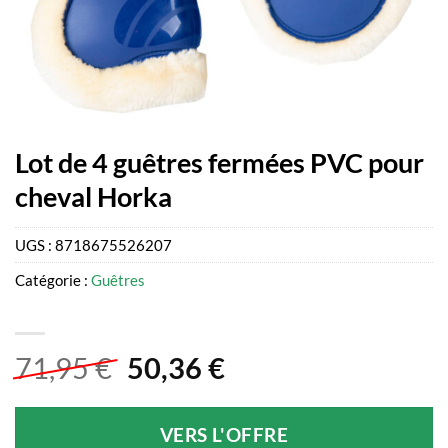
Lot de 4 guêtres fermées PVC pour
cheval Horka
UGS :
8718675526207
Catégorie :
Guêtres
Le
Le
71,95
€
50,36
€
prix
prix
initial
actuel
VERS L'OFFRE