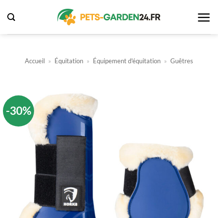
Passer
au
contenu
Accueil
»
Équitation
»
Équipement d'équitation
»
Guêtres
-30%