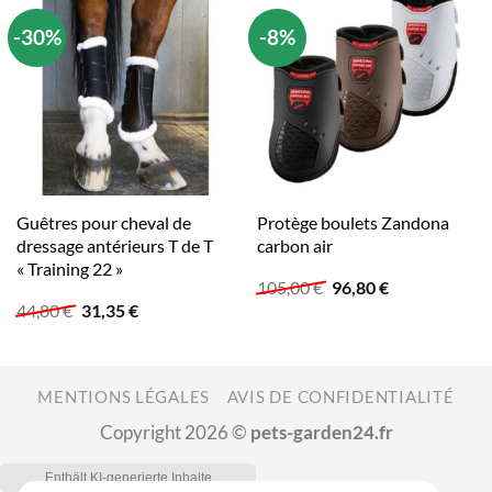
-30%
-8%
Guêtres pour cheval de
Protège boulets Zandona
dressage antérieurs T de T
carbon air
« Training 22 »
Le
Le
105,00
€
96,80
€
prix
prix
Le
Le
44,80
€
31,35
€
initial
actuel
prix
prix
était :
est :
initial
actuel
105,00 €.
96,80 €.
était :
est :
44,80 €.
31,35 €.
MENTIONS LÉGALES
AVIS DE CONFIDENTIALITÉ
Copyright 2026 ©
pets-garden24.fr