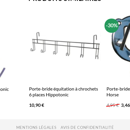
-30%
Porte-bride équitation à chrochets
Porte-bride
tonic
6 places Hippotonic
Horse
Le
10,90
€
4,95
€
3,4
prix
initi
était
4,95
MENTIONS LÉGALES
AVIS DE CONFIDENTIALITÉ