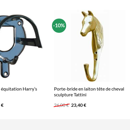
-10%
 équitation Harry’s
Porte-bride en laiton tête de cheval
sculpture Tattini
Le
Le
Le
6
€
26,00
€
23,40
€
prix
prix
prix
al
actuel
initial
actuel
 :
est :
était :
est :
 €.
3,46 €.
26,00 €.
23,40 €.