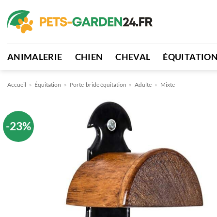
Passer
au
contenu
ANIMALERIE
CHIEN
CHEVAL
ÉQUITATIO
Accueil
»
Équitation
»
Porte-bride équitation
»
Adulte
»
Mixte
-23%