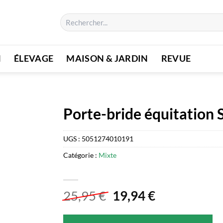
Recherche
pour :
N
ÉLEVAGE
MAISON & JARDIN
REVUE
Porte-bride équitation 
UGS :
5051274010191
Catégorie :
Mixte
Le
Le
25,95
€
19,94
€
prix
prix
initial
actuel