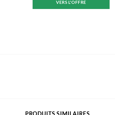
VERS L'OFFRE
était :
est :
25,95 €.
19,94 €.
PRODUITS SIMILAIRES