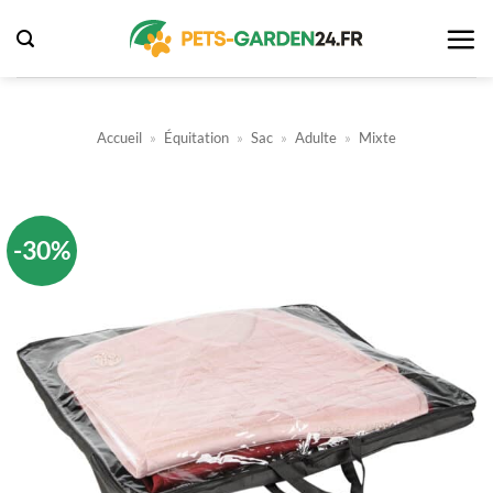
Passer
au
contenu
Accueil
»
Équitation
»
Sac
»
Adulte
»
Mixte
-30%