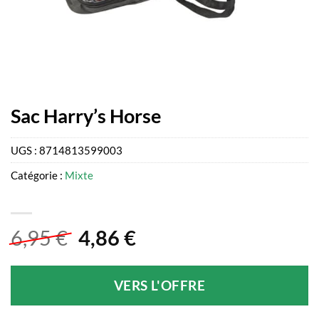
Sac Harry’s Horse
UGS :
8714813599003
Catégorie :
Mixte
Le
Le
6,95
€
4,86
€
prix
prix
initial
actuel
VERS L'OFFRE
était :
est :
6,95 €.
4,86 €.