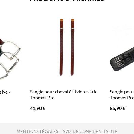
Sangle pour cheval étrivières Eric
Sangle pour
sive »
Thomas Pro
Thomas Pr
41,90
€
85,90
€
MENTIONS LÉGALES
AVIS DE CONFIDENTIALITÉ