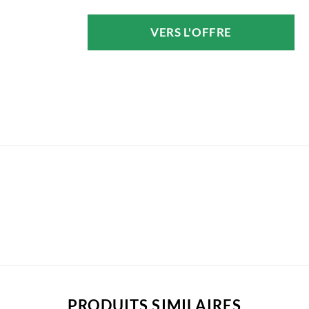
prix
prix
initial
actuel
VERS L'OFFRE
était :
est :
153,90 €.
107,73 €.
PRODUITS SIMILAIRES