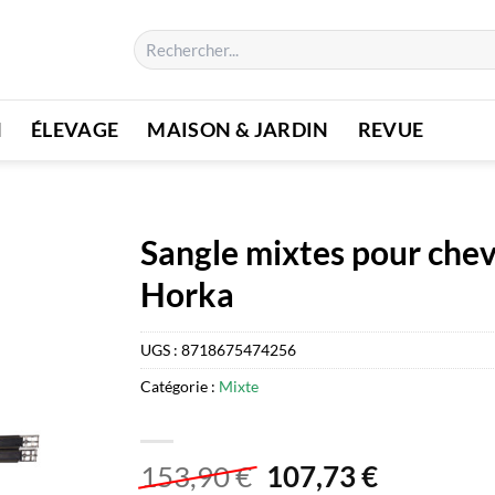
Recherche
pour :
N
ÉLEVAGE
MAISON & JARDIN
REVUE
Sangle mixtes pour chev
Horka
UGS :
8718675474256
Catégorie :
Mixte
Le
Le
153,90
€
107,73
€