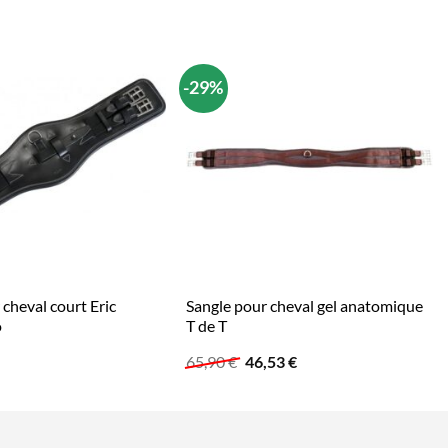
-29%
 cheval court Eric
Sangle pour cheval gel anatomique
o
T de T
Le
Le
65,90
€
46,53
€
prix
prix
initial
actuel
était :
est :
65,90 €.
46,53 €.