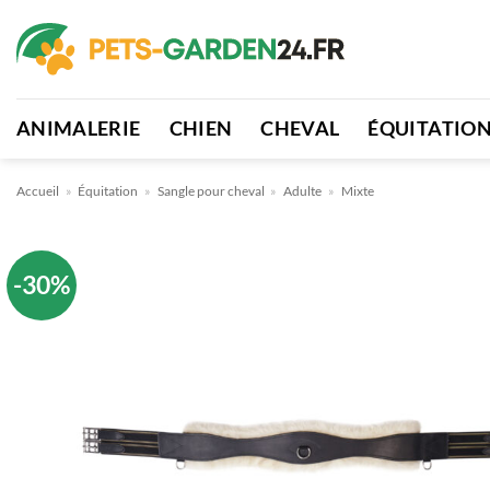
Passer
au
contenu
ANIMALERIE
CHIEN
CHEVAL
ÉQUITATIO
Accueil
»
Équitation
»
Sangle pour cheval
»
Adulte
»
Mixte
-30%