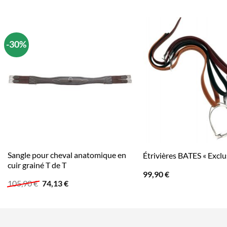
-30%
Sangle pour cheval anatomique en
Étrivières BATES « Exclu
cuir grainé T de T
99,90
€
Le
Le
105,90
€
74,13
€
prix
prix
initial
actuel
était :
est :
105,90 €.
74,13 €.