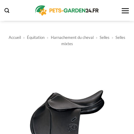
Passer
au
contenu
Accueil
»
Équitation
»
Harnachement du cheval
»
Selles
»
Selles
mixtes