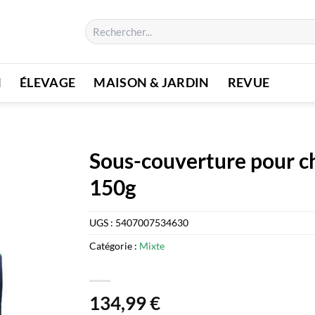
Recherche
pour :
N
ÉLEVAGE
MAISON & JARDIN
REVUE
Sous-couverture pour c
150g
UGS :
5407007534630
Catégorie :
Mixte
134,99
€