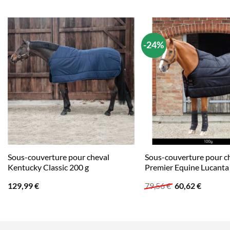
-24%
Sous-couverture pour cheval
Sous-couverture pour c
Kentucky Classic 200 g
Premier Equine Lucanta
Le
Le
129,99
€
79,56
€
60,62
€
prix
prix
initial
actuel
était :
est :
79,56 €.
60,62 €.