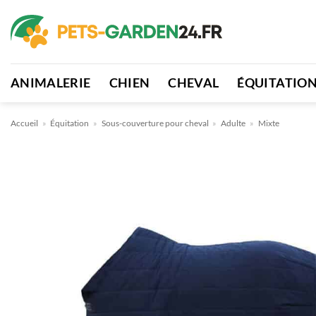
Passer
au
contenu
ANIMALERIE
CHIEN
CHEVAL
ÉQUITATIO
Accueil
»
Équitation
»
Sous-couverture pour cheval
»
Adulte
»
Mixte