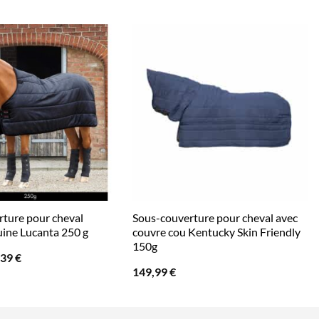
ture pour cheval
Sous-couverture pour cheval avec
ine Lucanta 250 g
couvre cou Kentucky Skin Friendly
150g
Le
,39
€
x
prix
149,99
€
ial
actuel
t :
est :
90 €.
62,39 €.