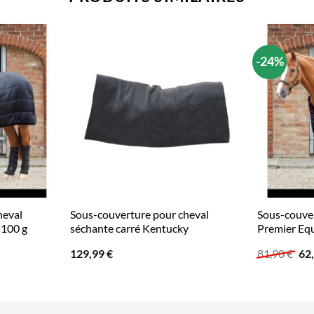
-24%
heval
Sous-couverture pour cheval
Sous-couver
 100 g
séchante carré Kentucky
Premier Equ
Le
129,99
€
81,90
€
62
pri
init
étai
81,