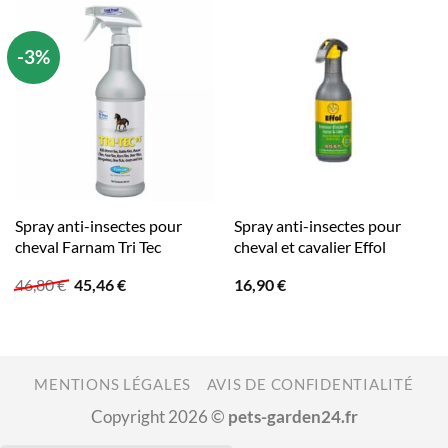
-3%
Spray anti-insectes pour
Spray anti-insectes pour
cheval Farnam Tri Tec
cheval et cavalier Effol
Le
Le
46,80
€
45,46
€
16,90
€
prix
prix
initial
actuel
était :
est :
46,80 €.
45,46 €.
MENTIONS LÉGALES
AVIS DE CONFIDENTIALITÉ
Copyright 2026 ©
pets-garden24.fr