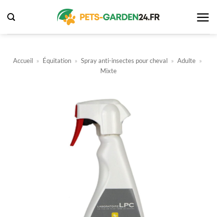
Passer
au
contenu
Accueil
»
Équitation
»
Spray anti-insectes pour cheval
»
Adulte
»
Mixte