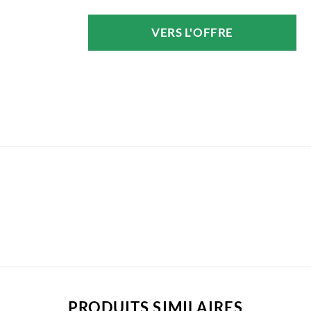
prix
prix
initial
actuel
VERS L'OFFRE
était :
est :
98,00 €.
87,27 €.
PRODUITS SIMILAIRES