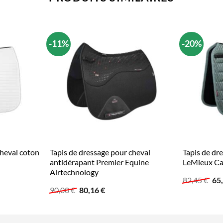
-11%
-20%
cheval coton
Tapis de dressage pour cheval
Tapis de dr
antidérapant Premier Equine
LeMieux C
Airtechnology
Le
82,45
€
65
pri
Le
Le
90,00
€
80,16
€
init
prix
prix
étai
initial
actuel
82,
était :
est :
90,00 €.
80,16 €.