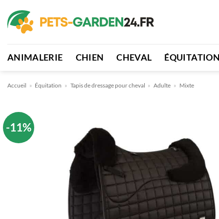
Passer
au
contenu
ANIMALERIE
CHIEN
CHEVAL
ÉQUITATIO
Accueil
»
Équitation
»
Tapis de dressage pour cheval
»
Adulte
»
Mixte
-11%