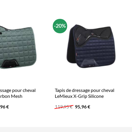
-20%
essage pour cheval
Tapis de dressage pour cheval
arbon Mesh
LeMieux X-Grip Silicone
Le
Le
Le
,96
€
119,95
€
95,96
€
x
prix
prix
prix
ial
actuel
initial
actuel
t :
est :
était :
est :
45 €.
65,96 €.
119,95 €.
95,96 €.