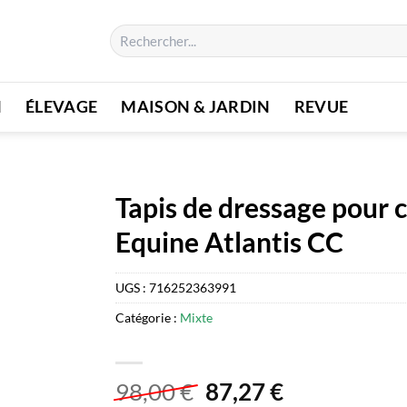
Recherche
pour :
N
ÉLEVAGE
MAISON & JARDIN
REVUE
Tapis de dressage pour c
Equine Atlantis CC
UGS :
716252363991
Catégorie :
Mixte
Le
Le
98,00
€
87,27
€