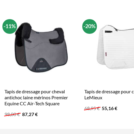
-11%
-20%
Tapis de dressage pour cheval
Tapis de dressage pour 
antichoc laine mérinos Premier
LeMieux
Equine CC Air-Tech Square
Le
Le
68,95
€
55,16
€
prix
prix
Le
Le
98,00
€
87,27
€
initial
actuel
prix
prix
était :
est :
initial
actuel
68,95 €.
55,16 €.
était :
est :
98,00 €.
87,27 €.