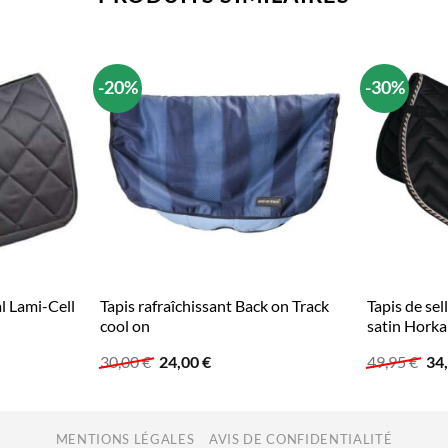
-20%
-30%
al Lami-Cell
Tapis rafraîchissant Back on Track
Tapis de sel
cool on
satin Horka
Le
Le
Le
30,00
€
24,00
€
49,95
€
34
prix
prix
pri
initial
actuel
init
était :
est :
étai
30,00 €.
24,00 €.
49,
MENTIONS LÉGALES
AVIS DE CONFIDENTIALITÉ