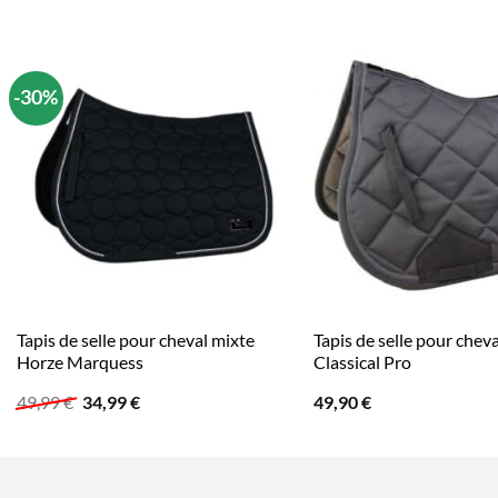
-30%
Tapis de selle pour cheval mixte
Tapis de selle pour chev
Horze Marquess
Classical Pro
Le
Le
49,99
€
34,99
€
49,90
€
prix
prix
initial
actuel
était :
est :
49,99 €.
34,99 €.