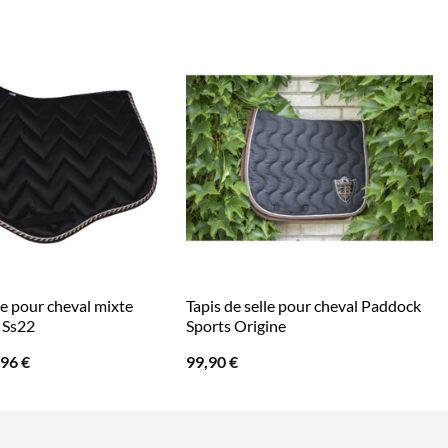
le pour cheval mixte
Tapis de selle pour cheval Paddock
 Ss22
Sports Origine
Le
,96
€
99,90
€
x
prix
ial
actuel
t :
est :
95 €.
34,96 €.