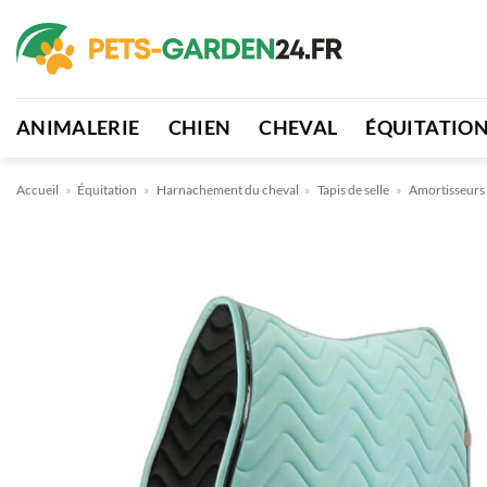
Passer
au
contenu
ANIMALERIE
CHIEN
CHEVAL
ÉQUITATIO
Accueil
»
Équitation
»
Harnachement du cheval
»
Tapis de selle
»
Amortisseurs